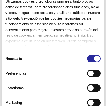
Utilizamos cookies y tecnologías similares, tanto propias
como de terceros, para proporcionar ciertas funciones, alojar
Es un período en el que no solo los pequeños, sino
vídeos, integrar redes sociales y analizar el tráfico de nuestro
sitio web. A excepción de las cookies necesarias para el
también sus padres y madres, deben asumir una
funcionamiento de este sitio web, solicitaremos su
situación diferente. Es el momento de compartir el
consentimiento para mejorar nuestros servicios a través del
cuidado de sus hijos y dejarlo en manos de otras
resto de cookies; sin embargo, su negativa no limitará su
personas.
experiencia de usuario en nuestra web. Puede configurar o
rechazar de forma personalizada su uso pulsando
Por ello, la escuela infantil necesita establecer la
“Configuraciones”. Para más información, puede consultar
S
nuestra
Política de Cookies
.
comunicación y confianza entre las familias y las
Necesario
e
l
educadoras de los niños y niñas.
e
Preferencias
c
Poco a poco, todo se calma y la escuela se
c
convierte en un espacio donde disfrutar, jugar,
i
Estadística
explorar y descubrir.
ó
n
Marketing
d