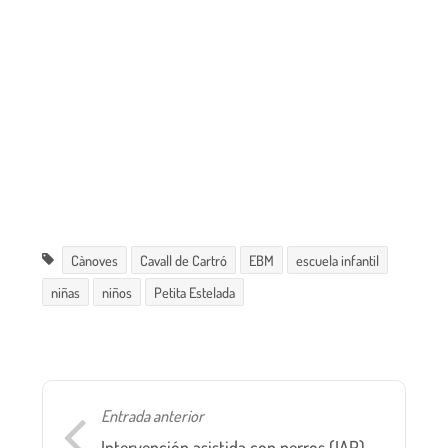
Cànoves
Cavall de Cartró
EBM
escuela infantil
niñas
niños
Petita Estelada
Entrada anterior
Intervención asistida con perros (IAP)