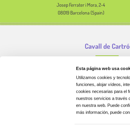
Josep Ferrater i Mora, 2-4
08019 Barcelona (Spain)
Cavall de Cartró
Esta página web usa cook
Utilizamos cookies y tecnolo
funciones, alojar vídeos, int
cookies necesarias para el f
nuestros servicios a través 
en nuestra web. Puede confi
más información, puede con
Cavall de Cartró somos una empresa de servicios educ