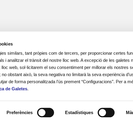
cookies
ies similars, tant pròpies com de tercers, per proporcionar certes func
ls i analitzar el trànsit del nostre lloc web. A excepció de les galetes
lloc web, sol·licitarem el seu consentiment per millorar els nostres s
; no obstant això, la seva negativa no limitarà la seva experiència d’us
utjar de forma personalitzada l’ús prement “Configuracions”. Per a m
ica de Galetes
.
més de 15 anys d’experiència en el
 adolescents i les seves famílies en
onal i social.
Preferències
Estadístiques
Màr
ines escolars i lleure educatiu.