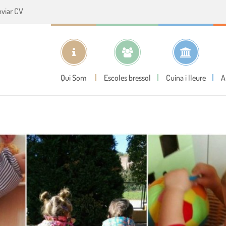
nviar CV
Qui Som
Escoles bressol
Cuina i lleure
A