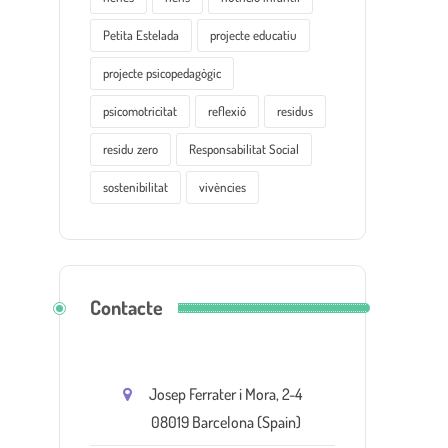
Petita Estelada
projecte educatiu
projecte psicopedagògic
psicomotricitat
reflexió
residus
residu zero
Responsabilitat Social
sostenibilitat
vivències
Contacte
Josep Ferrater i Mora, 2-4
08019 Barcelona (Spain)