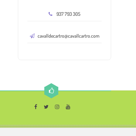
937 793 305
cavalldecartro@cavallcartro.com