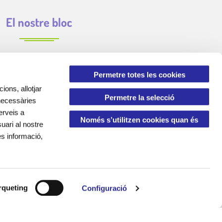
El nostre bloc
Permetre totes les cookies
ions, allotjar
Permetre la selecció
 necessàries
erveis a
Només s’utilitzen cookies quan és
uari al nostre
és informació,
necessari
queting
Configuració