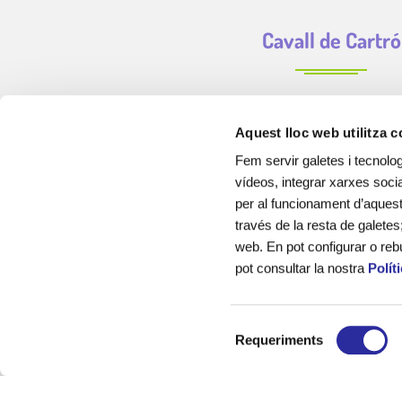
Cavall de Cartró
Aquest lloc web utilitza 
Fem servir galetes i tecnolog
vídeos, integrar xarxes socia
per al funcionament d’aquest 
través de la resta de galetes
web. En pot configurar o reb
pot consultar la nostra
Polít
Cavall de Cartró som una empresa de serveis educatius, de 
sector, creada amb la finalitat d’acompanyar als infants, els
S
el seu desenvolupament educatiu, emoci
Requeriments
e
l
Sóm experts en la gestió de llars d’infants municipals, cu
e