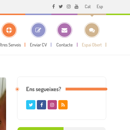
Cat
Esp
ltres Serveis
Enviar CV
Contacte
Espai Obert
Ens segueixes?