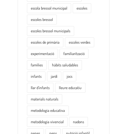
escola bressol municipal
escoles
escoles bressol
escoles bressol municipals
escoles de primària
escoles verdes
experimentació
familiarització
famílies
hàbits saludables
infants
jardí
jocs
llar d'infants
lleure educatiu
materials naturals
metodologia educativa
metodologia vivencial
nadons
nenes
nens
nutrició infantil