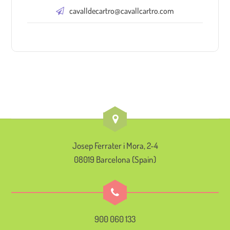
cavalldecartro@cavallcartro.com
Josep Ferrater i Mora, 2-4
08019 Barcelona (Spain)
900 060 133