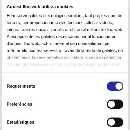
aprenentatge
autonomia
Cavall de Cartró
Aquest lloc web utilitza cookies
contes
contes infantils
Cànoves
Fem servir galetes i tecnologies similars, tant pròpies com de
tercers, per proporcionar certes funcions, allotjar vídeos,
descobriments
EBM
educadores
integrar xarxes socials i analitzar el trànsit del nostre lloc web.
escola bressol
escola bressol municipal
escoles
A excepció de les galetes necessàries per al funcionament
d’aquest lloc web, sol·licitarem el seu consentiment per
escoles bressol
escoles bressol municipals
millorar els nostres serveis a través de la resta de galetes; no
escoles de primària
escoles verdes
experimentació
obstant això, la seva negativa no limitarà la seva experiència
d’usuari al nostre web. En pot configurar o rebutjar de forma
familiarització
famílies
hàbits saludables
personalitzada l’ús prement “Configuracions”. Per a més
informació, pot consultar la nostra
Política de Galetes
.
infants
jardí
jocs
llar d'infants
S
Requeriments
e
lleure educatiu
materials naturals
l
e
metodologia educativa
metodologia vivencial
Preferències
c
nadons
nenes
nens
nutrició infantil
c
i
Estadístiques
Petita Estelada
projecte educatiu
ó