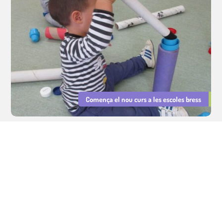
Comença el nou curs a les escoles bress
Serveis Educatius Cavall de Cartró : sector educatiu, cuina i lleure.
Gestió d'escoles bressol municipals, cuina escolar i lleure educatiu.
Avís legal
|
Política de privacitat
|
Política de Cookies
Integritat i Conducta
|
PRL
|
Declaració d'Igualtat i Resp. Social
©
Tots els drets reservats.