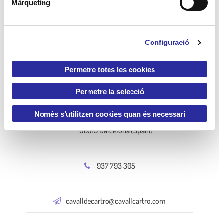
Màrqueting
e
sostenibilitat
vivències
c
o
Configuració
n
s
e
Permetre totes les cookies
Contacte
n
t
Permetre la selecció
i
m
Només s’utilitzen cookies quan és necessari
Josep Ferrater i Mora, 2-4
e
08019 Barcelona (Spain)
n
t
937 793 305
cavalldecartro@cavallcartro.com