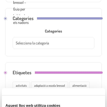
Categories
Categories
Etiquetes
activitats
adaptació a escola bressol
alimentació
aprenentatge
autonomia
Cavall de Cartró
contes
contes infantils
Cànoves
Aquest lloc web utilitza cookies