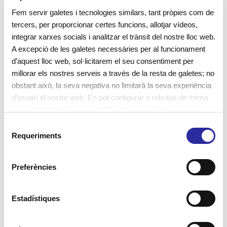
Fem servir galetes i tecnologies similars, tant pròpies com de
descobriments
EBM
educadores
tercers, per proporcionar certes funcions, allotjar vídeos,
escola bressol
escola bressol municipal
escoles
integrar xarxes socials i analitzar el trànsit del nostre lloc web.
A excepció de les galetes necessàries per al funcionament
escoles bressol
escoles bressol municipals
d’aquest lloc web, sol·licitarem el seu consentiment per
escoles de primària
escoles verdes
experimentació
millorar els nostres serveis a través de la resta de galetes; no
obstant això, la seva negativa no limitarà la seva experiència
familiarització
famílies
hàbits saludables
d’usuari al nostre web. En pot configurar o rebutjar de forma
infants
jardí
jocs
llar d'infants
personalitzada l’ús prement “Configuracions”. Per a més
informació, pot consultar la nostra
Política de Galetes
.
S
lleure educatiu
materials naturals
Requeriments
e
metodologia educativa
metodologia vivencial
l
e
nadons
nenes
nens
nutrició infantil
Preferències
c
Petita Estelada
projecte educatiu
c
i
Estadístiques
projecte psicopedagògic
psicomotricitat
reflexió
ó
d
residus
residu zero
Responsabilitat Social