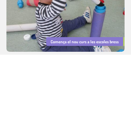
Comença el nou curs a les escoles bress
Serveis Educatius Cavall de Cartró : sector educatiu, cuina i lleure.
Gestió d'escoles bressol municipals, cuina escolar i lleure educatiu.
Avís legal
|
Política de privacitat
|
Política de Cookies
Integritat i Conducta
|
PRL
|
Declaració d'Igualtat i Resp. Social
©
Tots els drets reservats.
Dissenyat per
LMC
i
Patitus
2026