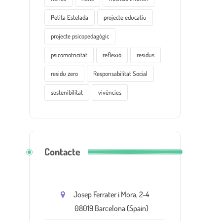
Petita Estelada
projecte educatiu
projecte psicopedagògic
psicomotricitat
reflexió
residus
residu zero
Responsabilitat Social
sostenibilitat
vivències
Contacte
Josep Ferrater i Mora, 2-4
08019 Barcelona (Spain)