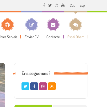
Cat
Esp
ltres Serveis
Enviar CV
Contacte
Espai Obert
Ens segueixes?