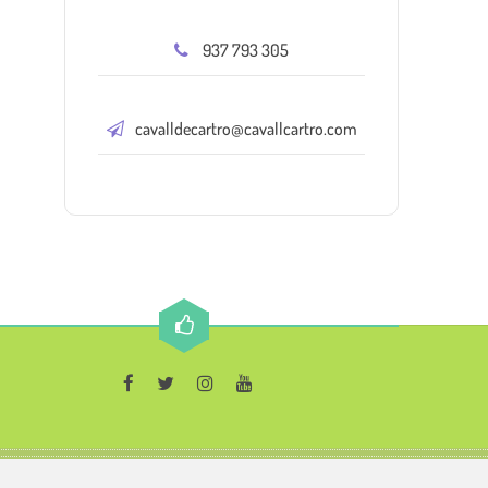
937 793 305
cavalldecartro@cavallcartro.com