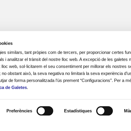
cookies
ies similars, tant pròpies com de tercers, per proporcionar certes func
ls i analitzar el trànsit del nostre lloc web. A excepció de les galetes
lloc web, sol·licitarem el seu consentiment per millorar els nostres s
; no obstant això, la seva negativa no limitarà la seva experiència d’us
utjar de forma personalitzada l’ús prement “Configuracions”. Per a m
ica de Galetes
.
més de 15 anys d’experiència en el
 adolescents i les seves famílies en
onal i social.
Preferències
Estadístiques
Màr
ines escolars i lleure educatiu.