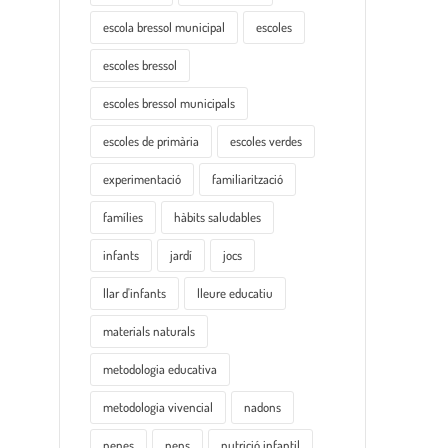
escola bressol municipal
escoles
escoles bressol
escoles bressol municipals
escoles de primària
escoles verdes
experimentació
familiarització
famílies
hàbits saludables
infants
jardí
jocs
llar d'infants
lleure educatiu
materials naturals
metodologia educativa
metodologia vivencial
nadons
nenes
nens
nutrició infantil