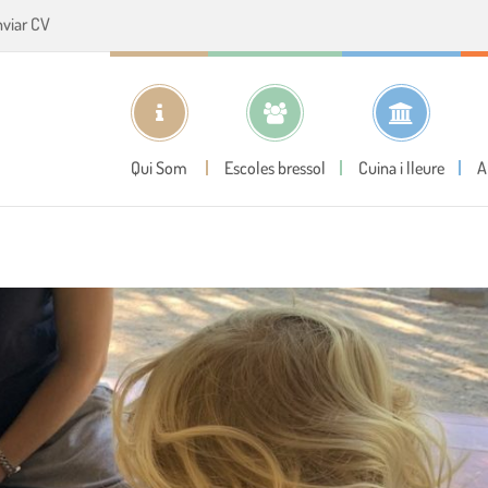
nviar CV
Qui Som
Escoles bressol
Cuina i lleure
A