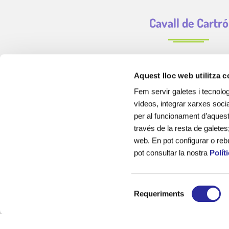
Cavall de Cartró
Aquest lloc web utilitza 
Fem servir galetes i tecnolog
vídeos, integrar xarxes socia
per al funcionament d’aquest 
través de la resta de galetes
web. En pot configurar o reb
pot consultar la nostra
Polít
Cavall de Cartró som una empresa de serveis educatius, de 
sector, creada amb la finalitat d’acompanyar als infants, els
S
el seu desenvolupament educatiu, emoci
Requeriments
e
l
Sóm experts en la gestió de llars d’infants municipals, cu
e