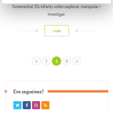
e
fonamental. Els infants volen explorar, manipular i
n
t
investigar.
+ Info
1
2
3
Ens segueixes?