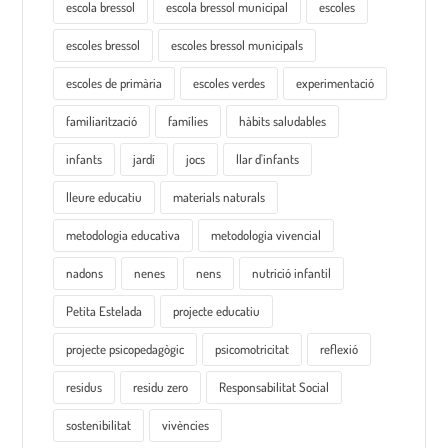
escola bressol
escola bressol municipal
escoles
escoles bressol
escoles bressol municipals
escoles de primària
escoles verdes
experimentació
familiarització
famílies
hàbits saludables
infants
jardí
jocs
llar d'infants
lleure educatiu
materials naturals
metodologia educativa
metodologia vivencial
nadons
nenes
nens
nutrició infantil
Petita Estelada
projecte educatiu
projecte psicopedagògic
psicomotricitat
reflexió
residus
residu zero
Responsabilitat Social
sostenibilitat
vivències