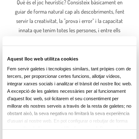
Què és el joc heurístic? Consisteix bàsicament en
guiar de forma natural cap als descobriments, fent
servir la creativitat, la "prova i error" i la capacitat
innata que tenim totes les persones, i entre ells
també els més petits de la casa, per trobar
solucions.
Aquest lloc web utilitza cookies
Fem servir galetes i tecnologies similars, tant pròpies com de
+ Info
tercers, per proporcionar certes funcions, allotjar vídeos,
integrar xarxes socials i analitzar el trànsit del nostre lloc web.
A excepció de les galetes necessàries per al funcionament
d’aquest lloc web, sol·licitarem el seu consentiment per
millorar els nostres serveis a través de la resta de galetes; no
Imaginació i creativitat amb
obstant això, la seva negativa no limitarà la seva experiència
materials reciclats
d’usuari al nostre web. En pot configurar o rebutjar de forma
personalitzada l’ús prement “Configuracions”. Per a més
informació, pot consultar la nostra
Política de Galetes
.
S