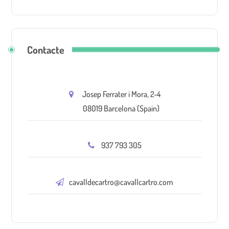
Contacte
Josep Ferrater i Mora, 2-4
08019 Barcelona (Spain)
937 793 305
cavalldecartro@cavallcartro.com