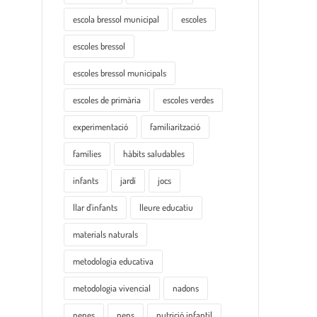
escola bressol municipal
escoles
escoles bressol
escoles bressol municipals
escoles de primària
escoles verdes
experimentació
familiarització
famílies
hàbits saludables
infants
jardí
jocs
llar d'infants
lleure educatiu
materials naturals
metodologia educativa
metodologia vivencial
nadons
nenes
nens
nutrició infantil