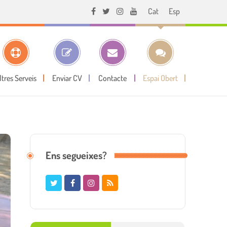
Cat
Esp
ltres Serveis
Enviar CV
Contacte
Espai Obert
Ens segueixes?