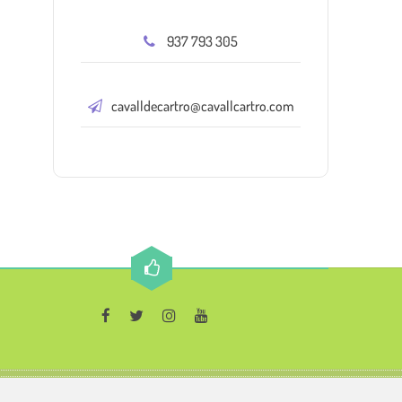
937 793 305
cavalldecartro@cavallcartro.com