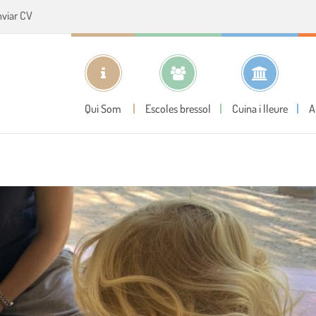
nviar CV
Qui Som
Escoles bressol
Cuina i lleure
A