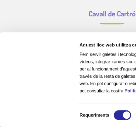
Cavall de Cartró
Aquest lloc web utilitza 
Fem servir galetes i tecnolog
vídeos, integrar xarxes socia
per al funcionament d’aquest 
través de la resta de galetes
web. En pot configurar o reb
pot consultar la nostra
Polít
Cavall de Cartró som una empresa de serveis educatius, de 
sector, creada amb la finalitat d’acompanyar als infants, els
S
el seu desenvolupament educatiu, emoci
Requeriments
e
l
Sóm experts en la gestió de llars d’infants municipals, cu
e