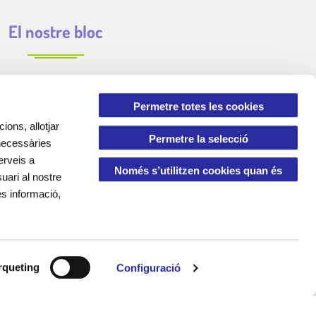
El nostre bloc
Permetre totes les cookies
ions, allotjar
Permetre la selecció
 necessàries
erveis a
Només s’utilitzen cookies quan és
uari al nostre
és informació,
necessari
queting
Configuració