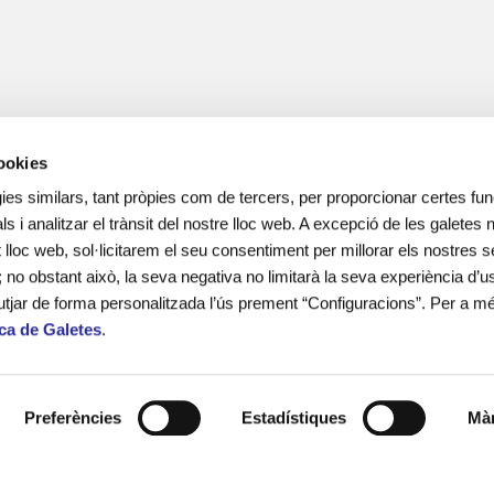
cookies
ies similars, tant pròpies com de tercers, per proporcionar certes func
ls i analitzar el trànsit del nostre lloc web. A excepció de les galetes
lloc web, sol·licitarem el seu consentiment per millorar els nostres s
; no obstant això, la seva negativa no limitarà la seva experiència d’us
utjar de forma personalitzada l’ús prement “Configuracions”. Per a m
ica de Galetes
.
més de 15 anys d’experiència en el
 adolescents i les seves famílies en
onal i social.
Preferències
Estadístiques
Màr
ines escolars i lleure educatiu.