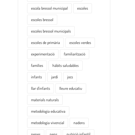
escola bressol municipal
escoles
escoles bressol
escoles bressol municipals
escoles de primària
escoles verdes
experimentació
familiarització
famílies
hàbits saludables
infants
jardí
jocs
llar d'infants
lleure educatiu
materials naturals
metodologia educativa
metodologia vivencial
nadons
nenes
nens
nutrició infantil