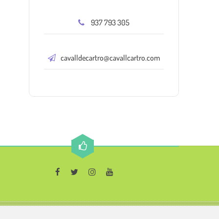
937 793 305
cavalldecartro@cavallcartro.com