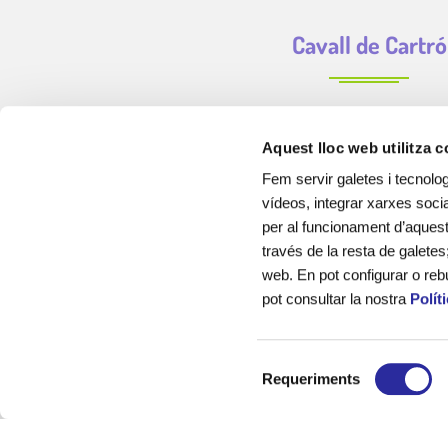
Cavall de Cartró
Aquest lloc web utilitza 
Fem servir galetes i tecnolog
vídeos, integrar xarxes socia
per al funcionament d’aquest 
través de la resta de galetes
web. En pot configurar o reb
pot consultar la nostra
Polít
Cavall de Cartró som una empresa de serveis educatius, de 
sector, creada amb la finalitat d’acompanyar als infants, els
S
el seu desenvolupament educatiu, emoci
Requeriments
e
l
Sóm experts en la gestió de llars d’infants municipals, cu
e