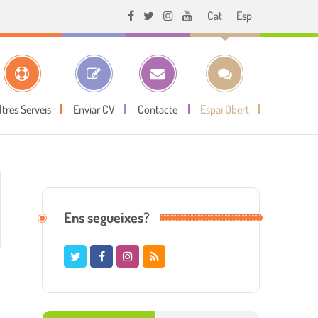
Cat
Esp
ltres Serveis
Enviar CV
Contacte
Espai Obert
Ens segueixes?