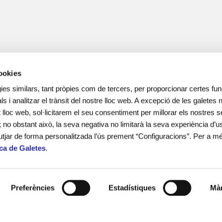
cookies
ies similars, tant pròpies com de tercers, per proporcionar certes func
ls i analitzar el trànsit del nostre lloc web. A excepció de les galetes
lloc web, sol·licitarem el seu consentiment per millorar els nostres s
; no obstant això, la seva negativa no limitarà la seva experiència d’us
utjar de forma personalitzada l’ús prement “Configuracions”. Per a m
ica de Galetes
.
més de 15 anys d’experiència en el
 adolescents i les seves famílies en
onal i social.
Preferències
Estadístiques
Màr
ines escolars i lleure educatiu.