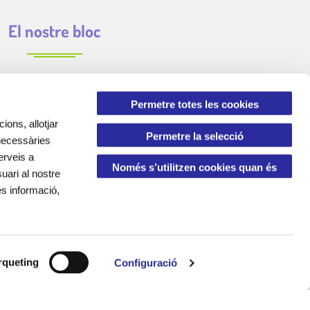
El nostre bloc
Permetre totes les cookies
ions, allotjar
Permetre la selecció
 necessàries
erveis a
Només s’utilitzen cookies quan és
uari al nostre
és informació,
necessari
queting
Configuració