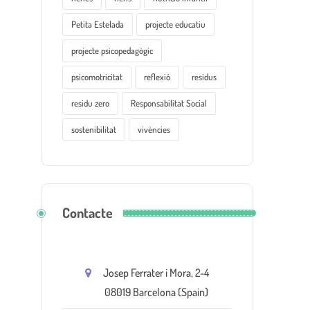
Petita Estelada
projecte educatiu
projecte psicopedagògic
psicomotricitat
reflexió
residus
residu zero
Responsabilitat Social
sostenibilitat
vivències
Contacte
Josep Ferrater i Mora, 2-4
08019 Barcelona (Spain)