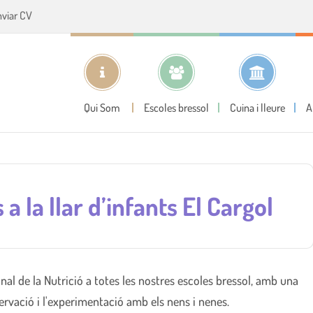
nviar CV
Qui Som
Escoles bressol
Cuina i lleure
A
a la llar d’infants El Cargol
nal de la Nutrició a totes les nostres escoles bressol, amb una
ervació i l'experimentació amb els nens i nenes.