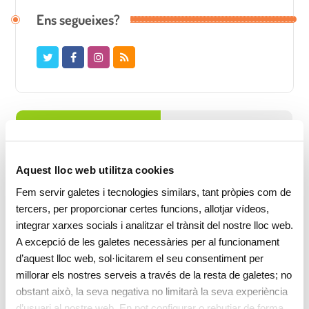
Ens segueixes?
Popular
Recent
La taula de llum: experimentar a les
Aquest lloc web utilitza cookies
esc
Fem servir galetes i tecnologies similars, tant pròpies com de
May 28, 2017
/
0 Comments
tercers, per proporcionar certes funcions, allotjar vídeos,
integrar xarxes socials i analitzar el trànsit del nostre lloc web.
Apr 18, 2017
/
0 Comments
A excepció de les galetes necessàries per al funcionament
d’aquest lloc web, sol·licitarem el seu consentiment per
millorar els nostres serveis a través de la resta de galetes; no
obstant això, la seva negativa no limitarà la seva experiència
L’adaptació a l’escola bres
d’usuari al nostre web. En pot configurar o rebutjar de forma