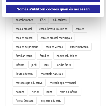
aprenentatge
autonomia
Cavall de Cartró
i
m
Només s’utilitzen cookies quan és necessari
contes
contes infantils
Cànoves
e
descobriments
EBM
educadores
n
t
escola bressol
escola bressol municipal
escoles
escoles bressol
escoles bressol municipals
escoles de primària
escoles verdes
experimentació
familiarització
famílies
hàbits saludables
infants
jardí
jocs
llar d'infants
lleure educatiu
materials naturals
metodologia educativa
metodologia vivencial
nadons
nenes
nens
nutrició infantil
Petita Estelada
projecte educatiu