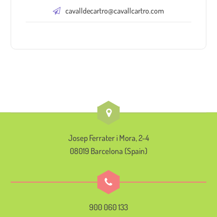
cavalldecartro@cavallcartro.com
Josep Ferrater i Mora, 2-4
08019 Barcelona (Spain)
900 060 133