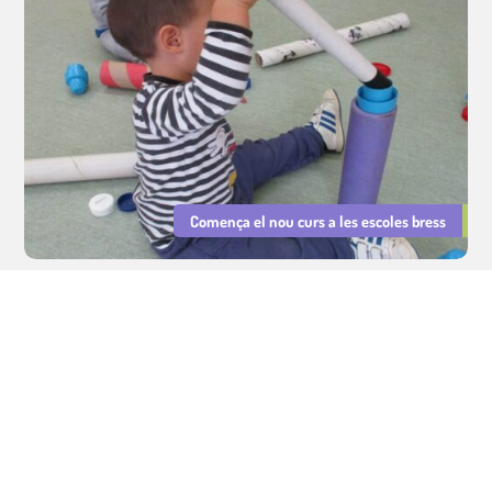
Comença el nou curs a les escoles bress
Serveis Educatius Cavall de Cartró : sector educatiu, cuina i lleure.
Gestió d'escoles bressol municipals, cuina escolar i lleure educatiu.
Avís legal
|
Política de privacitat
|
Política de Cookies
Integritat i Conducta
|
PRL
|
Declaració d'Igualtat i Resp. Social
©
Tots els drets reservats.