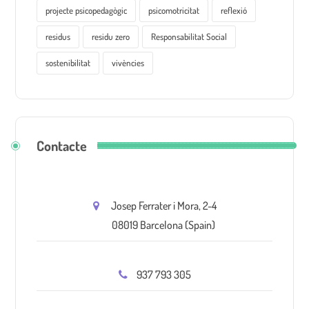
projecte psicopedagògic
psicomotricitat
reflexió
residus
residu zero
Responsabilitat Social
sostenibilitat
vivències
Contacte
Josep Ferrater i Mora, 2-4
08019 Barcelona (Spain)
937 793 305