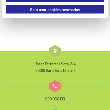
t
i
Solo usar cookies necesarias
m
i
e
n
t
o
Josep Ferrater i Mora, 2-4
08019 Barcelona (Spain)
900 060 133