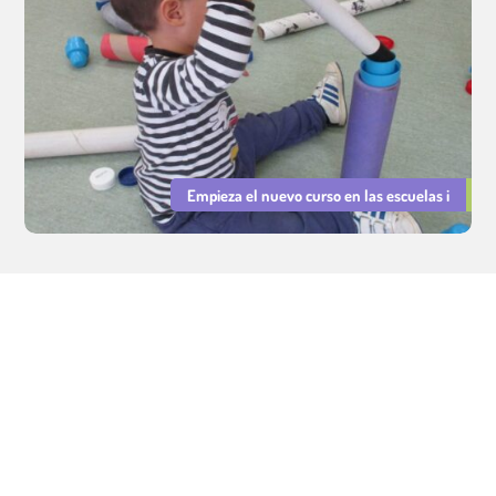
Empieza el nuevo curso en las escuelas i
Servicios Educativos Cavall de Cartró. Gestión de escuelas
infantiles municipales.
Aviso legal
|
Política de Privacidad
|
Política de Cookies
Integridad y Conducta
|
PRL
|
Declaración de Igualdad y Resp.
Social
©
Tots els drets reservats.