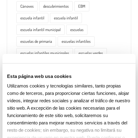
Cànoves
descubrimientos
EBM
escuela infantil
escuela infantil
escuela infantil municipal
escuelas
escuelas de primaria
escuelas infantiles
escuelas infantiles municipales
escuelas verdes
espacio del mediodía
experimentación
Esta página web usa cookies
familiarización
familias
hábitos saludables
Utilizamos cookies y tecnologías similares, tanto propias
juegos
materiales
materiales naturales
como de terceros, para proporcionar ciertas funciones, alojar
metodología educativa
metodología vivencial
vídeos, integrar redes sociales y analizar el tráfico de nuestro
sitio web. A excepción de las cookies necesarias para el
niñas
niños
niños
ocio educativo
funcionamiento de este sitio web, solicitaremos su
consentimiento para mejorar nuestros servicios a través del
proyecto educativo
proyecto psicopedagógico
resto de cookies; sin embargo, su negativa no limitará su
psicomotricidad
reflexión
residuo cero
experiencia de usuario en nuestra web. Puede configurar o