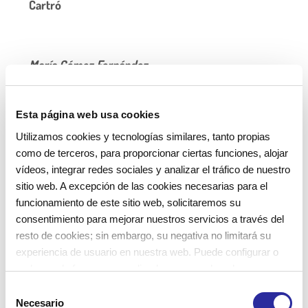
María Gómez Fernández
Directora EBM Marinada (Cabrera)
Esta página web usa cookies
Julio 2017
Utilizamos cookies y tecnologías similares, tanto propias
como de terceros, para proporcionar ciertas funciones, alojar
vídeos, integrar redes sociales y analizar el tráfico de nuestro
sitio web. A excepción de las cookies necesarias para el
funcionamiento de este sitio web, solicitaremos su
consentimiento para mejorar nuestros servicios a través del
resto de cookies; sin embargo, su negativa no limitará su
experiencia de usuario en nuestra web. Puede configurar o
rechazar de forma personalizada su uso pulsando
“Configuraciones”. Para más información, puede consultar
S
nuestra
Política de Cookies
.
Necesario
e