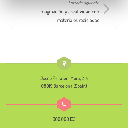
i
Entrada siguiente
e
Imaginación y creatividad con
n
materiales reciclados
t
o
Josep Ferrater i Mora, 2-4
08019 Barcelona (Spain)
900 060 133