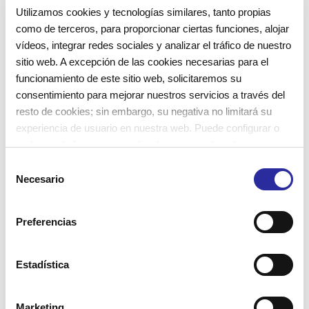
Utilizamos cookies y tecnologías similares, tanto propias
como de terceros, para proporcionar ciertas funciones, alojar
vídeos, integrar redes sociales y analizar el tráfico de nuestro
sitio web. A excepción de las cookies necesarias para el
funcionamiento de este sitio web, solicitaremos su
consentimiento para mejorar nuestros servicios a través del
resto de cookies; sin embargo, su negativa no limitará su
experiencia de usuario en nuestra web. Puede configurar o
rechazar de forma personalizada su uso pulsando
“Configuraciones”. Para más información, puede consultar
S
creatividad
EBM
escuela infantil
imaginación
nuestra
Política de Cookies
.
Necesario
e
juego
niñas
niños
reciclado
l
e
Preferencias
c
c
i
Estadística
ó
Entrada anterior
n
Las manos de los niños: explorar,
Marketing