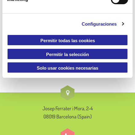
d
manipular, investigar
e
c
Configuraciones
o
Entrada siguiente
n
¿Qué es el juego heurístico en una
s
Permitir todas las cookies
e
escuela infantil?
n
Permitir la selección
t
i
Solo usar cookies necesarias
m
i
e
n
t
Josep Ferrater i Mora, 2-4
o
08019 Barcelona (Spain)