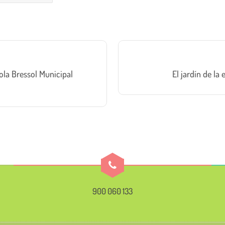
ola Bressol Municipal
El jardín de la
900 060 133