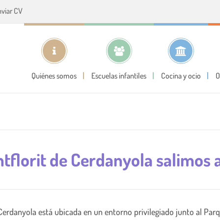
nviar CV
Quiénes somos
Escuelas infantiles
Cocina y ocio
O
tflorit de Cerdanyola salimos a
Cerdanyola
está ubicada en un entorno privilegiado junto al Parq