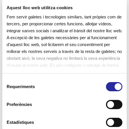
D’aquesta manera el Gino ens planteja preguntes
Aquest lloc web utilitza cookies
per obrir
pensaments i reflexions en profunditat
,
Fem servir galetes i tecnologies similars, tant pròpies com de
per tal d’arribar a ser autèntics protagonistes dels
tercers, per proporcionar certes funcions, allotjar vídeos,
integrar xarxes socials i analitzar el trànsit del nostre lloc web.
nostres propis passos cap al canvi i la
A excepció de les galetes necessàries per al funcionament
transformació de l’escola.
d’aquest lloc web, sol·licitarem el seu consentiment per
millorar els nostres serveis a través de la resta de galetes; no
obstant això, la seva negativa no limitarà la seva experiència
d’usuari al nostre web. En pot configurar o rebutjar de forma
personalitzada l’ús prement “Configuracions”. Per a més
Des de la reflexió, imaginem una escola
informació, pot consultar la nostra
Política de Galetes
.
S
nova i diferent, que respecti la identitat
Requeriments
e
dels infants a l’hora d’aprendre,
l
conèixer i estar en relació amb el món.
e
Preferències
c
c
i
Estadístiques