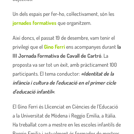
Un dels espais per fer-ho, col·lectivament, són les
jornades formatives
que organitzem.
Així doncs, el passat 19 de desembre, vam tenir el
privilegi que el
Gino Ferri
ens acompanyes durant
la
III Jornada Formativa de Cavall de Cartró
. La
proposta va ser tot un èxit, amb pràcticament 100
participants. El tema conductor:
«Identitat de la
infància i cultura de l’educació en el primer cicle
d’educació infantil»
.
El Gino Ferri és Llicenciat en Ciències de l’Educació
a la Universitat de Mòdena i Reggio Emilia, a Itàlia.
Ha treballat com a mestre en les escoles infantils de
Reggio Emilia i actualment és formador de mestres.