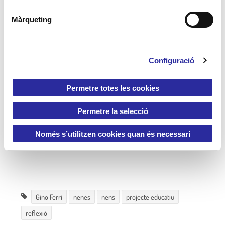
ó
d
Màrqueting
e
c
o
Configuració
n
s
e
Permetre totes les cookies
n
t
Permetre la selecció
i
m
Només s’utilitzen cookies quan és necessari
e
n
t
Gino Ferri
nenes
nens
projecte educatiu
reflexió