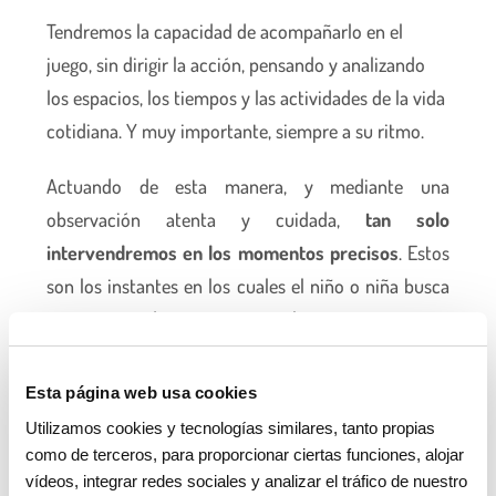
Tendremos la capacidad de acompañarlo en el
juego, sin dirigir la acción, pensando y analizando
los espacios, los tiempos y las actividades de la vida
cotidiana. Y muy importante, siempre a su ritmo.
Actuando de esta manera, y mediante una
observación atenta y cuidada,
tan solo
intervendremos en los momentos precisos
. Estos
son los instantes en los cuales el niño o niña busca
nuestra mirada o necesita resolver una situación o
necesidad.
Esta página web usa cookies
Así
favoreceremos sus capacidades innatas de
Utilizamos cookies y tecnologías similares, tanto propias
exploración y descubrimiento
. Hacer que se sienta
como de terceros, para proporcionar ciertas funciones, alojar
seguro, gracias a una relación de calidad y confianza
vídeos, integrar redes sociales y analizar el tráfico de nuestro