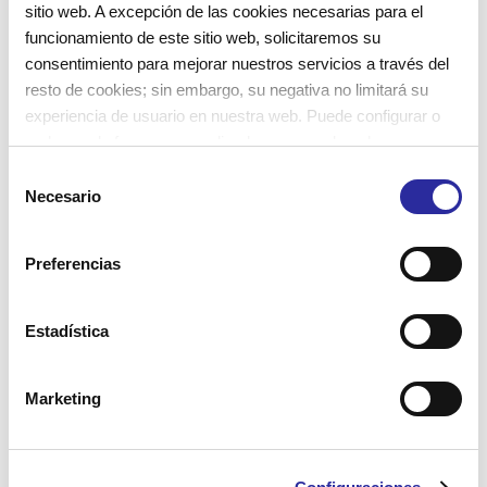
con el adulto, será indispensable para su desarrollo.
sitio web. A excepción de las cookies necesarias para el
funcionamiento de este sitio web, solicitaremos su
consentimiento para mejorar nuestros servicios a través del
resto de cookies; sin embargo, su negativa no limitará su
Cavall de Cartró
escuela infantil
escuela infantil
experiencia de usuario en nuestra web. Puede configurar o
niños
vivencias
rechazar de forma personalizada su uso pulsando
“Configuraciones”. Para más información, puede consultar
S
nuestra
Política de Cookies
.
Necesario
e
l
e
Preferencias
Entrada anterior
c
El espacio de mediodía, un espacio
c
i
Estadística
educativo
ó
n
Marketing
d
Entrada siguiente
e
Este curso, las puertas abiertas a las
c
escuelas infantiles serán virtuales