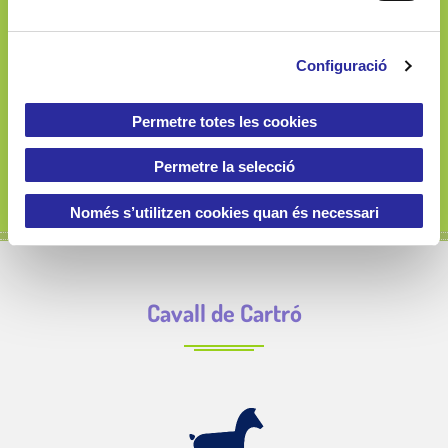
c
o
900 060 133
Configuració
n
s
e
Permetre totes les cookies
n
t
Permetre la selecció
i
m
Només s’utilitzen cookies quan és necessari
e
n
t
Cavall de Cartró