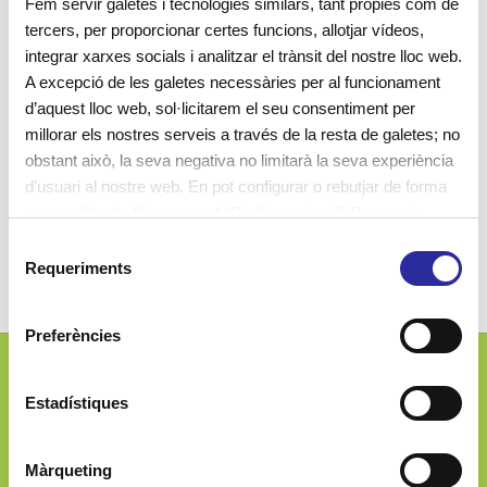
beneficis de gaudir de l’estona del dinar en un entorn
Fem servir galetes i tecnologies similars, tant pròpies com de
tercers, per proporcionar certes funcions, allotjar vídeos,
sense soroll.
integrar xarxes socials i analitzar el trànsit del nostre lloc web.
Crear hàbits saludables en relació a la contaminació
A excepció de les galetes necessàries per al funcionament
acústica:
d’aquest lloc web, sol·licitarem el seu consentiment per
millorar els nostres serveis a través de la resta de galetes; no
Parlar en un to de veu suau
obstant això, la seva negativa no limitarà la seva experiència
d’usuari al nostre web. En pot configurar o rebutjar de forma
Vigilar amb el soroll del moviment de les
personalitzada l’ús prement “Configuracions”. Per a més
cadires
informació, pot consultar la nostra
Política de Galetes
.
S
Requeriments
e
l
e
Preferències
c
c
Josep Ferrater i Mora, 2-4
i
Estadístiques
08019 Barcelona (Spain)
ó
d
Màrqueting
e