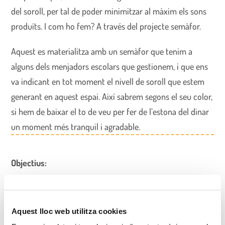
del soroll, per tal de poder minimitzar al màxim els sons
produïts. I com ho fem? A través del projecte semàfor.
Aquest es materialitza amb un semàfor que tenim a
alguns dels menjadors escolars que gestionem, i que ens
va indicant en tot moment el nivell de soroll que estem
generant en aquest espai. Així sabrem segons el seu color,
si hem de baixar el to de veu per fer de l’estona del dinar
un moment més tranquil i agradable.
Objectius:
Reduir el soroll de l’espai del menjador durant els
àpats
Aquest lloc web utilitza cookies
Aconseguir que infants i joves interioritzin els