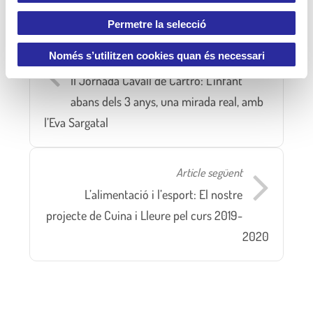
n
t
Permetre la selecció
i
m
Només s’utilitzen cookies quan és necessari
Article anterior
e
II Jornada Cavall de Cartró: L’infant
n
abans dels 3 anys, una mirada real, amb
t
l’Eva Sargatal
Article següent
L’alimentació i l’esport: El nostre
projecte de Cuina i Lleure pel curs 2019-
2020