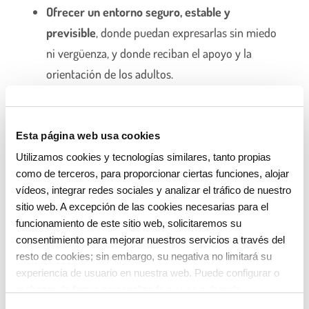
Ofrecer un entorno seguro, estable y
previsible
, donde puedan expresarlas sin miedo
ni vergüenza, y donde reciban el apoyo y la
orientación de los adultos.
Establecer unos límites claros, coherentes y
respetuosos,
que ayuden a los niños a
Esta página web usa cookies
canalizarlas de manera adecuada, sin hacerse
Utilizamos cookies y tecnologías similares, tanto propias
daño ni hacer daño a los demás. Por ejemplo:
como de terceros, para proporcionar ciertas funciones, alojar
“
No puedes pegar a tu hermano cuando estás
vídeos, integrar redes sociales y analizar el tráfico de nuestro
enfadado, pero puedes decirle que no te gusta
sitio web. A excepción de las cookies necesarias para el
lo que hace
” o “
No puedes tirar las cosas cuando
funcionamiento de este sitio web, solicitaremos su
consentimiento para mejorar nuestros servicios a través del
estás frustrado, pero puedes pedir ayuda o
resto de cookies; sin embargo, su negativa no limitará su
buscar otra solución
“.
experiencia de usuario en nuestra web. Puede configurar o
Dar ejemplo de cómo gestionamos nuestras
rechazar de forma personalizada su uso pulsando
“Configuraciones”. Para más información, puede consultar