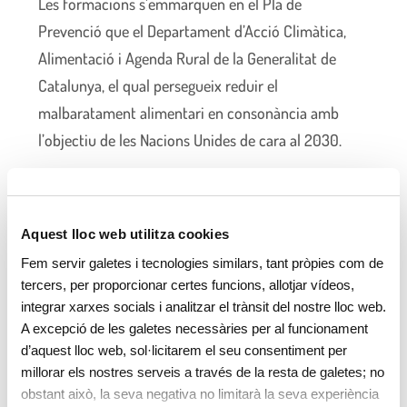
Les formacions s’emmarquen en el Pla de
Prevenció que el Departament d’Acció Climàtica,
Alimentació i Agenda Rural de la Generalitat de
Catalunya, el qual persegueix reduir el
malbaratament alimentari en consonància amb
l’objectiu de les Nacions Unides de cara al 2030.
Així ho declara la
tècnica de Qualitat i Medi
Ambient de Cavall de Cartró, Sònia Garcia
:
Aquest lloc web utilitza cookies
“El nostre repte actual és aconseguir sensibilitzar
Fem servir galetes i tecnologies similars, tant pròpies com de
els equips sobre el que significa “llençar” menjar i
tercers, per proporcionar certes funcions, allotjar vídeos,
integrar xarxes socials i analitzar el trànsit del nostre lloc web.
poder arribar així a una producció adequada segons
A excepció de les galetes necessàries per al funcionament
les necessitats reals. L’aprovació, el 7 de juny de
d’aquest lloc web, sol·licitarem el seu consentiment per
2022, de la Llei de Prevenció de les Pèrdues i el
millorar els nostres serveis a través de la resta de galetes; no
Malbaratament Alimentaris exigeix implicar tothom
obstant això, la seva negativa no limitarà la seva experiència