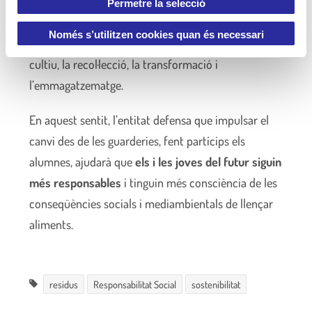
escombraries, es malgasten tots els recursos que
Permetre la selecció
i
s’han necessitat perquè aquest arribi a la taula, des
m
Només s’utilitzen cookies quan és necessari
de l’inici fins al final de la producció, passant pel
e
cultiu, la recol·lecció, la transformació i
n
l’emmagatzematge.
t
En aquest sentit, l’entitat defensa que impulsar el
canvi des de les guarderies, fent partícips els
alumnes, ajudarà que
els i les joves del futur siguin
més responsables
i tinguin més consciència de les
conseqüències socials i mediambientals de llençar
aliments.
residus
Responsabilitat Social
sostenibilitat