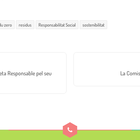
du zero
residus
Responsabilitat Social
sostenibilitat
eta Responsable pel seu
La Comiss