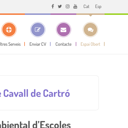
Cat
Esp
ltres Serveis
Enviar CV
Contacte
Espai Obert
 Cavall de Cartró
biental d’Escoles