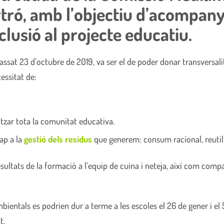
rtró, amb l’objectiu d’acompany
clusió al projecte educatiu.
passat 23 d’octubre de 2019, va ser el de poder donar transversalita
essitat de:
itzar tota la comunitat educativa.
ap a la
gestió dels residus
que generem: consum racional, reutilit
sultats de la formació a l’equip de cuina i neteja, així com compa
ientals es podrien dur a terme a les escoles el 26 de gener i el 
t.