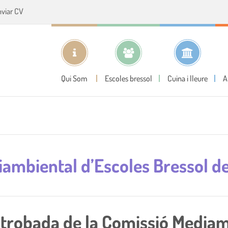
nviar CV
Qui Som
Escoles bressol
Cuina i lleure
A
ambiental d’Escoles Bressol de
 trobada de la Comissió Mediam