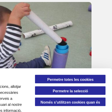
Permetre totes les cookies
ions, allotjar
Permetre la selecció
Comença el nou curs a les escoles bress
 necessàries
erveis a
Només s’utilitzen cookies quan és
uari al nostre
és informació,
necessari