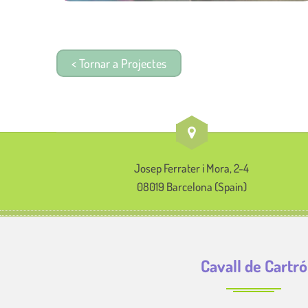
< Tornar a Projectes
Josep Ferrater i Mora, 2-4
08019 Barcelona (Spain)
Cavall de Cartró