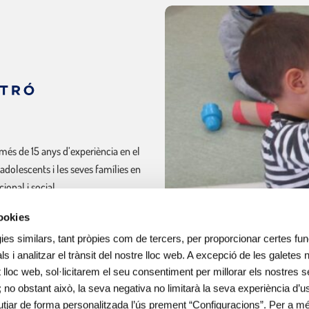
més de 15 anys d’experiència en el
 adolescents i les seves famílies en
onal i social.
cookies
ines escolars i lleure educatiu.
ies similars, tant pròpies com de tercers, per proporcionar certes func
ls i analitzar el trànsit del nostre lloc web. A excepció de les galetes
lloc web, sol·licitarem el seu consentiment per millorar els nostres s
; no obstant això, la seva negativa no limitarà la seva experiència d’us
utjar de forma personalitzada l’ús prement “Configuracions”. Per a m