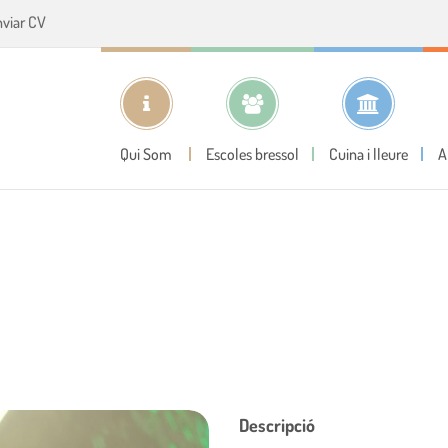
nviar CV
Qui Som
Escoles bressol
Cuina i lleure
A
Descripció