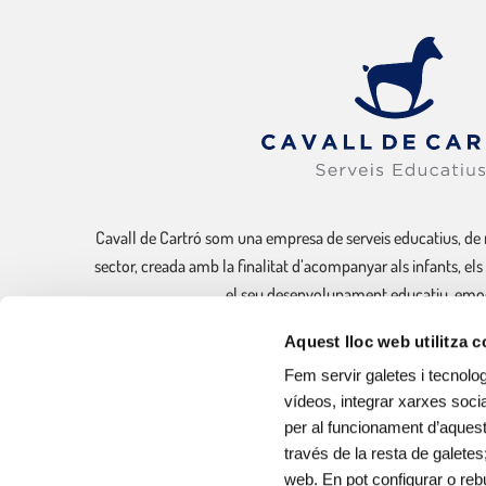
Cavall de Cartró som una empresa de serveis educatius, de 
sector, creada amb la finalitat d’acompanyar als infants, els
el seu desenvolupament educatiu, emoci
Aquest lloc web utilitza 
Sóm experts en la gestió de llars d’infants municipals, cu
Fem servir galetes i tecnolog
vídeos, integrar xarxes socia
per al funcionament d’aquest 
través de la resta de galetes
web. En pot configurar o reb