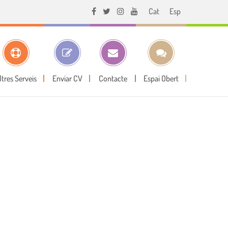
Cat
Esp
ltres Serveis
Enviar CV
Contacte
Espai Obert