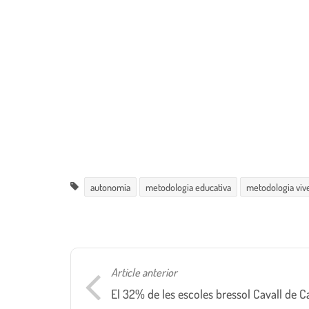
autonomia
metodologia educativa
metodologia vive
Article anterior
El 32% de les escoles bressol Cavall de C