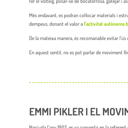
fer el volteig, posar-se de bocaterrosa, gatejar i as
Més endavant, es podran col·locar materials i e
dempeus, donant el valor a
l’activitat autònoma ba
De la mateixa manera, és recomanable evitar l’ús 
En aquest sentit, no es pot parlar de moviment ll
EMMI PIKLER I EL MOVI
Nascuda l’any 1902, es va convertir en la referen