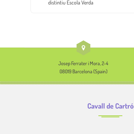
distintiu Escola Verda
Josep Ferrater i Mora, 2-4
08019 Barcelona (Spain)
Cavall de Cartró