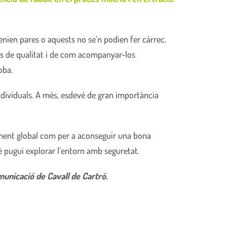
enien pares o aquests no se’n podien fer càrrec.
ons de qualitat i de com acompanyar-los
oba.
individuals. A més, esdevé de gran importància
ament global com per a aconseguir una bona
è pugui explorar l’entorn amb seguretat.
municació de Cavall de Cartró.