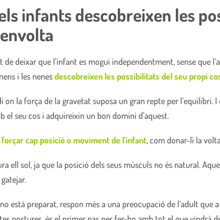
ls infants descobreixen les poss
 envolta
t de deixar que l’infant es mogui independentment, sense que l’a
nens i les nenes
descobreixen les possibilitats del seu propi cos
n la força de la gravetat suposa un gran repte per l’equilibri. 
b el seu cos i adquireixin un bon domini d’aquest.
e forçar cap posició o moviment de l’infant
, com donar-li la volta
ra ell sol, ja que la posició dels seus músculs no és natural. Aqu
gatejar.
no està preparat, respon més a una preocupació de l’adult que a u
s postures, és el primer pas per fer-ho amb tot el que vindrà d