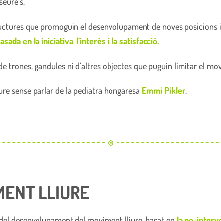
seure’s.
structures que promoguin el desenvolupament de noves posicions
sada en la iniciativa, l’interès i la satisfacció.
de trones, gandules ni d’altres objectes que puguin limitar el mo
iure sense parlar de la pediatra hongaresa
Emmi Pikler
.
MENT LLIURE
t del desenvolupament del moviment lliure, basat en
la no-interve