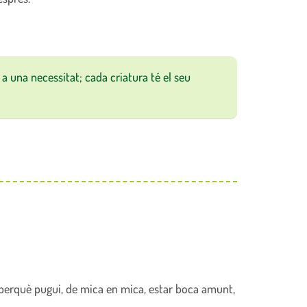
a una necessitat; cada criatura té el seu
perquè pugui, de mica en mica, estar boca amunt,