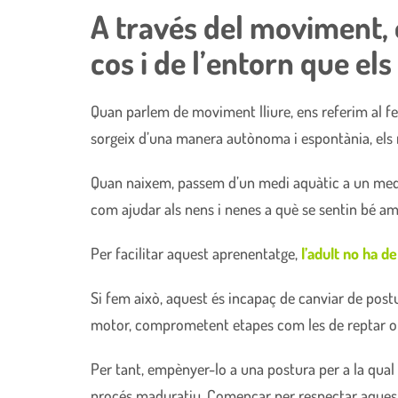
A través del moviment, e
cos i de l’entorn que els
Quan parlem de moviment lliure, ens referim al fe
sorgeix d’una manera autònoma i espontània, els 
Quan naixem, passem d’un medi aquàtic a un medi o
com ajudar als nens i nenes a què se sentin bé am
Per facilitar aquest aprenentatge,
l’adult no ha d
Si fem això, aquest és incapaç de canviar de postu
motor, comprometent etapes com les de reptar o 
Per tant, empènyer-lo a una postura per a la qual 
procés maduratiu. Començar per respectar aqueste