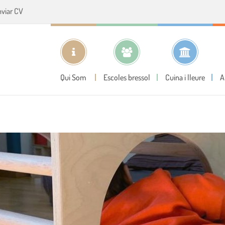
nviar CV
Qui Som
Escoles bressol
Cuina i lleure
A