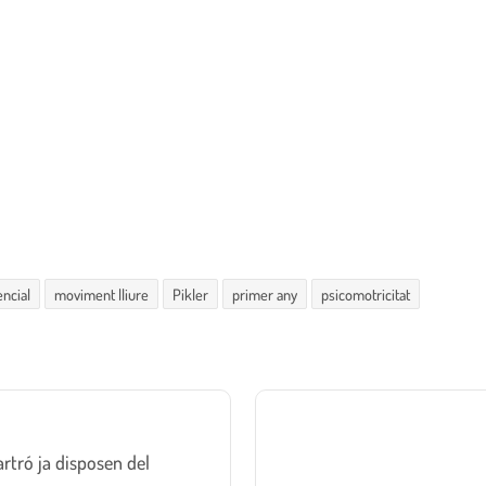
ncial
moviment lliure
Pikler
primer any
psicomotricitat
artró ja disposen del