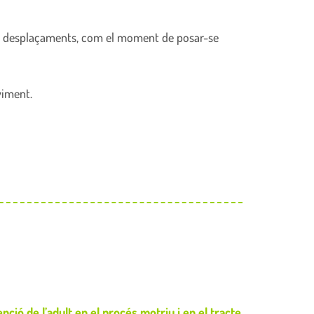
 i desplaçaments, com el moment de posar-se
viment.
nció de l’adult en el procés motriu i en el tracte