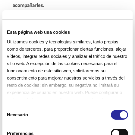
acompañarles.
Esta página web usa cookies
Utilizamos cookies y tecnologías similares, tanto propias
INTRODUCIMOS EL
como de terceros, para proporcionar ciertas funciones, alojar
vídeos, integrar redes sociales y analizar el tráfico de nuestro
LENGUAJE MUSICAL EN
sitio web. A excepción de las cookies necesarias para el
funcionamiento de este sitio web, solicitaremos su
LA ESCUELA INFANTIL
consentimiento para mejorar nuestros servicios a través del
resto de cookies; sin embargo, su negativa no limitará su
La audición musical debe formar parte de la
experiencia de usuario en nuestra web. Puede configurar o
rechazar de forma personalizada su uso pulsando
cotidianidad de la escuela infantil
Nos puede
“Configuraciones”. Para más información, puede consultar
S
ayudar a crear momentos de calma y relajación,
nuestra
Política de Cookies
.
Necesario
e
pero también a favorecer momentos de atención y
l
aprendizaje.
e
Preferencias