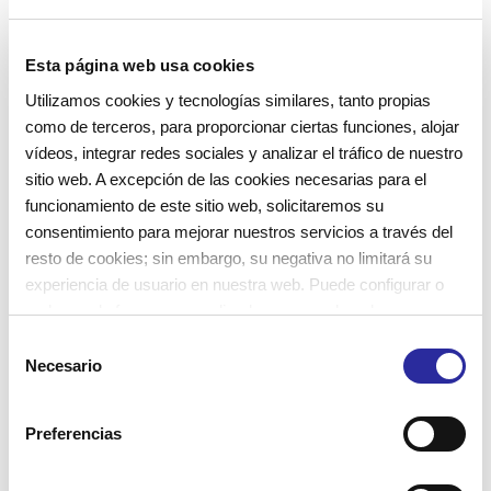
Els primers dies de classe, el paisatge d’aquesta
Esta página web usa cookies
escola bressol és el de pares i mares entrant amb
Utilizamos cookies y tecnologías similares, tanto propias
els seus fills a compartir les primeres hores del curs
como de terceros, para proporcionar ciertas funciones, alojar
a l’estança.
vídeos, integrar redes sociales y analizar el tráfico de nuestro
sitio web. A excepción de las cookies necesarias para el
D’aquesta manera,
els nens i nenes s’acostumen a
funcionamiento de este sitio web, solicitaremos su
l’entorn
i entenen que s’hi han de quedar unes
consentimiento para mejorar nuestros servicios a través del
resto de cookies; sin embargo, su negativa no limitará su
hores fins que el pare o la mare els vinguin a recollir
experiencia de usuario en nuestra web. Puede configurar o
més tard.
rechazar de forma personalizada su uso pulsando
“Configuraciones”. Para más información, puede consultar
S
I, malgrat que de vegades pugui costar, és important
nuestra
Política de Cookies
.
Necesario
e
no enganyar-los i explicar-los bé que han de
l
quedar-se a l’escola amb l’educadora i els
e
Preferencias
companys, sense els pares, en el que és la primera
c
c
separació física i afectiva del nucli familiar.