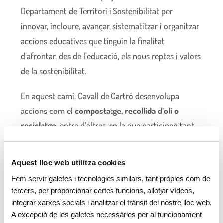
Departament de Territori i Sostenibilitat per
innovar, incloure, avançar, sistematitzar i organitzar
accions educatives que tinguin la finalitat
d’afrontar, des de l’educació, els nous reptes i valors
de la sostenibilitat.
En aquest camí, Cavall de Cartró desenvolupa
accions com el
compostatge, recollida d’oli o
reciclatge
, entre d’altres, en la que participen tant
els infants i les famílies com les professionals del
centre; i ara vol donar un pas més impulsant amb
Aquest lloc web utilitza cookies
Rezero projectes que es focalitzin en la primera
Fem servir galetes i tecnologies similars, tant pròpies com de
prioritat de la jerarquia dels residus: la prevenció.
tercers, per proporcionar certes funcions, allotjar vídeos,
integrar xarxes socials i analitzar el trànsit del nostre lloc web.
A excepció de les galetes necessàries per al funcionament