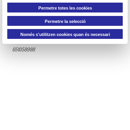
e
Permetre totes les cookies
n
Per ampliar informació o coordinar declaracions:
t
Permetre la selecció
i
m
Anna Peña
Només s’utilitzen cookies quan és necessari
e
n
651058988
t