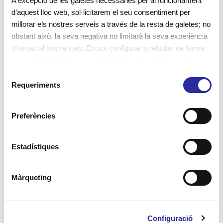
A excepció de les galetes necessàries per al funcionament
d’aquest lloc web, sol·licitarem el seu consentiment per
millorar els nostres serveis a través de la resta de galetes; no
obstant això, la seva negativa no limitarà la seva experiència
d’usuari al nostre web. En pot configurar o rebutjar de forma
personalitzada l’ús prement “Configuracions”. Per a més
informació, pot consultar la nostra
Política de Galetes
.
S
Requeriments
e
l
e
Preferències
c
c
i
Estadístiques
ó
d
Màrqueting
e
c
o
El nostre compromís per una cuina
Configuració
n