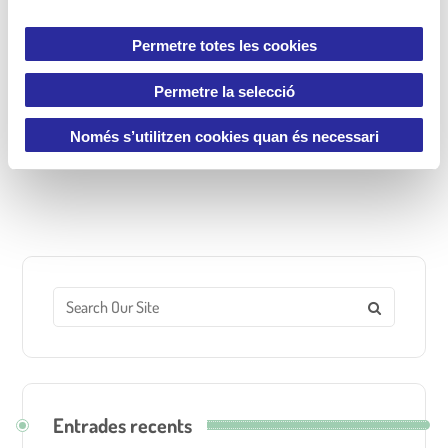
saludable
s
e
Permetre totes les cookies
n
t
Permetre la selecció
i
m
Només s’utilitzen cookies quan és necessari
e
n
t
Entrades recents