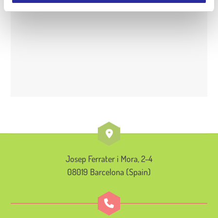
e
n
t
Josep Ferrater i Mora, 2-4
08019 Barcelona (Spain)