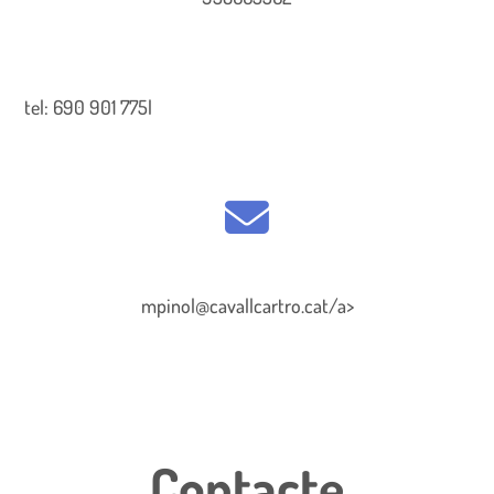
tel: 690 901 775l
mpinol@cavallcartro.cat/a>
Contacte