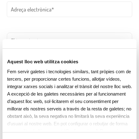
Aquest lloc web utilitza cookies
Fem servir galetes i tecnologies similars, tant pròpies com de
tercers, per proporcionar certes funcions, allotjar vídeos,
integrar xarxes socials i analitzar el trànsit del nostre lloc web.
A excepció de les galetes necessàries per al funcionament
d’aquest lloc web, sol·licitarem el seu consentiment per
millorar els nostres serveis a través de la resta de galetes; no
obstant això, la seva negativa no limitarà la seva experiència
Accepto la
política de privacitat
d’usuari al nostre web. En pot configurar o rebutjar de forma
personalitzada l’ús prement “Configuracions”. Per a més
informació, pot consultar la nostra
Política de Galetes
.