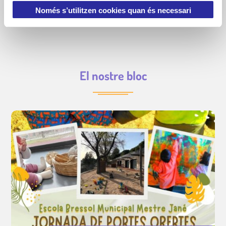
m
Només s’utilitzen cookies quan és necessari
Sóm experts en la gestió de llars d’infants municipals.
e
n
t
El nostre bloc