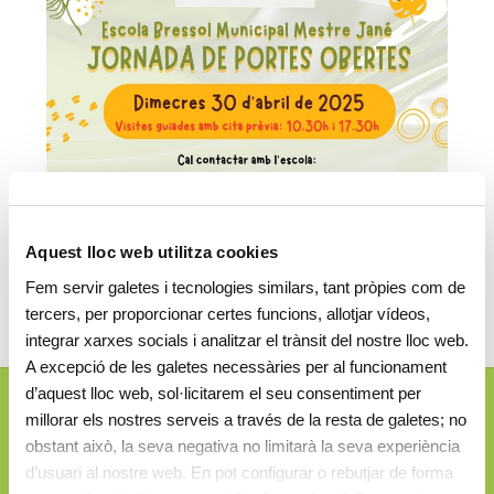
Aquest lloc web utilitza cookies
Fem servir galetes i tecnologies similars, tant pròpies com de
tercers, per proporcionar certes funcions, allotjar vídeos,
integrar xarxes socials i analitzar el trànsit del nostre lloc web.
A excepció de les galetes necessàries per al funcionament
d’aquest lloc web, sol·licitarem el seu consentiment per
millorar els nostres serveis a través de la resta de galetes; no
Josep Ferrater i Mora, 2-4
obstant això, la seva negativa no limitarà la seva experiència
08019 Barcelona (Spain)
d’usuari al nostre web. En pot configurar o rebutjar de forma