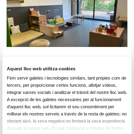
Aquest lloc web utilitza cookies
1-2 anys
Fem servir galetes i tecnologies similars, tant pròpies com de
tercers, per proporcionar certes funcions, allotjar vídeos,
Espai destinat pels infants d’1-2 anys. Distribuïdes per
integrar xarxes socials i analitzar el trànsit del nostre lloc web.
diferents espais de joc, els quals anem preparant en
A excepció de les galetes necessàries per al funcionament
funció de la demanada dels infants. L’objectiu és afavorir
d’aquest lloc web, sol·licitarem el seu consentiment per
millorar els nostres serveis a través de la resta de galetes; no
el desenvolupament global de l’infant, donant materials
obstant això, la seva negativa no limitarà la seva experiència
per tal que puguin anar experimentant i investigant per si
d’usuari al nostre web. En pot configurar o rebutjar de forma
sols, i sempre amb la mirada i l’acompanyament de