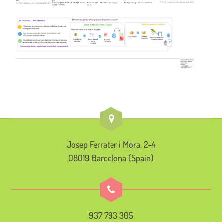
Josep Ferrater i Mora, 2-4
08019 Barcelona (Spain)
937 793 305