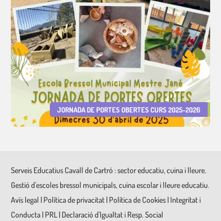
JORNADA DE PORTES OBERTES CURS 2025-2026
Serveis Educatius Cavall de Cartró : sector educatiu, cuina i lleure.
Gestió d'escoles bressol municipals, cuina escolar i lleure educatiu.
Avís legal
|
Política de privacitat
|
Política de Cookies
|
Integritat i
Conducta
|
PRL
|
Declaració d'Igualtat i Resp. Social