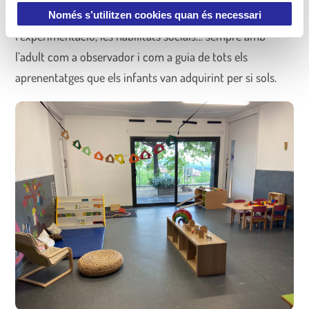
m
espais de joc que potenciïn el joc simbòlic,
Només s’utilitzen cookies quan és necessari
e
l’experimentació, les habilitats socials… sempre amb
n
l’adult com a observador i com a guia de tots els
t
aprenentatges que els infants van adquirint per si sols.