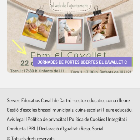
JORNADES DE PORTES OBERTES EL CAVALLET C
Serveis Educatius Cavall de Cartró : sector educatiu, cuina i lleure.
Gestió d'escoles bressol municipals, cuina escolar i lleure educatiu.
Avís legal
|
Política de privacitat
|
Política de Cookies
|
Integritat i
Conducta
|
PRL
|
Declaració d'Igualtat i Resp. Social
©
Tots els drets reservats.