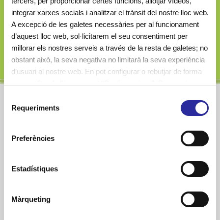
tercers, per proporcionar certes funcions, allotjar vídeos,
08019 Barcelona (Spain)
integrar xarxes socials i analitzar el trànsit del nostre lloc web.
A excepció de les galetes necessàries per al funcionament
d’aquest lloc web, sol·licitarem el seu consentiment per
millorar els nostres serveis a través de la resta de galetes; no
930 074 633
obstant això, la seva negativa no limitarà la seva experiència
d’usuari al nostre web. En pot configurar o rebutjar de forma
personalitzada l’ús prement “Configuracions”. Per a més
informació, pot consultar la nostra
Política de Galetes
.
S
Requeriments
e
Cavall de Cartró
l
e
Preferències
c
c
i
Estadístiques
ó
d
Màrqueting
e
c