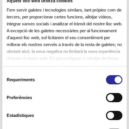
Aquest lloc web utilitza cookies
Aquesta, ens dona l’oportunitat de tenir diferents racons
Fem servir galetes i tecnologies similars, tant pròpies com de
apropiats al nivell, com és el de les nines, la cuineta i/o el
tercers, per proporcionar certes funcions, allotjar vídeos,
contes.
integrar xarxes socials i analitzar el trànsit del nostre lloc web.
A excepció de les galetes necessàries per al funcionament
A més, la seva amplitud ens deixa incorporar propostes
d’aquest lloc web, sol·licitarem el seu consentiment per
de moviment i/o experimentació.
millorar els nostres serveis a través de la resta de galetes; no
obstant això, la seva negativa no limitarà la seva experiència
Per acabar, tenint en compte el nivell evolutiu dels
d’usuari al nostre web. En pot configurar o rebutjar de forma
personalitzada l’ús prement “Configuracions”. Per a més
infants, contem amb un petit lavabo adaptat a les
informació, pot consultar la nostra
Política de Galetes
.
S
necessitats d’aquests
Requeriments
e
l
e
Preferències
c
c
i
Estadístiques
ó