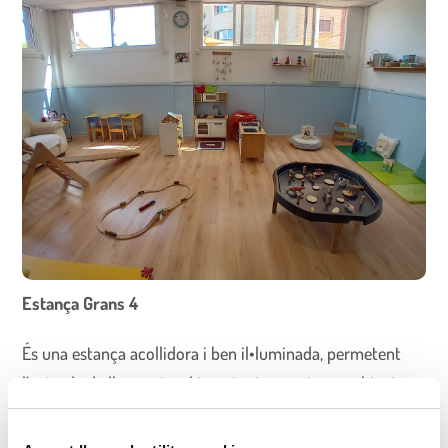
Estança Grans 4
És una estança acollidora i ben il•luminada, permetent
l’entrada de llum natural i per tant, creant un ambient
càlid i agradable.