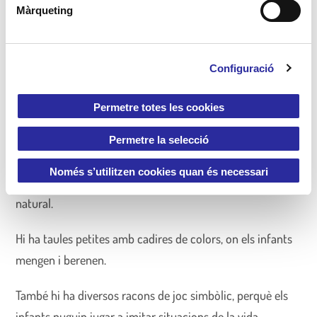
d
Màrqueting
e
c
o
Configuració
n
s
e
Permetre totes les cookies
n
Estança Grans 5
t
Permetre la selecció
i
L’estança de grans 5, és un espai ampli, lluminós i
m
Només s’utilitzen cookies quan és necessari
acollidor. Té grans finestres que deixen entrar molta llum
e
natural.
n
t
Hi ha taules petites amb cadires de colors, on els infants
mengen i berenen.
També hi ha diversos racons de joc simbòlic, perquè els
infants puguin jugar a imitar situacions de la vida