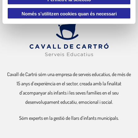
i
m
Només s’utilitzen cookies quan és necessari
e
n
t
Cavall de Cartró sóm una empresa de serveis educatius, de més de
15 anys d’experiència en el sector, creada amb la finalitat
d’acompanyar als infants i les seves famílies en el seu
desenvolupament educatiu, emocional i social.
Sóm experts en la gestió de llars d’infants municipals.