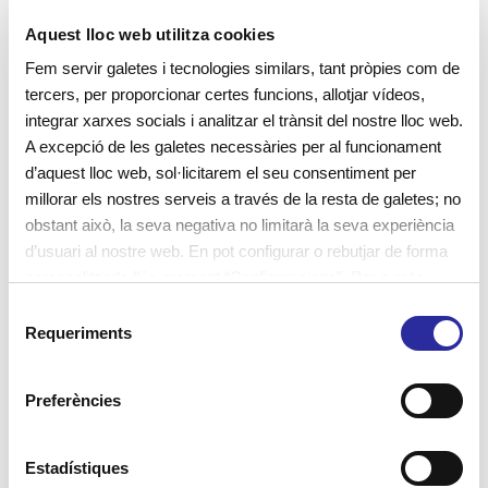
Aquest lloc web utilitza cookies
Fem servir galetes i tecnologies similars, tant pròpies com de
tercers, per proporcionar certes funcions, allotjar vídeos,
integrar xarxes socials i analitzar el trànsit del nostre lloc web.
A excepció de les galetes necessàries per al funcionament
d’aquest lloc web, sol·licitarem el seu consentiment per
millorar els nostres serveis a través de la resta de galetes; no
Famílies, benvingudes a la Llar
obstant això, la seva negativa no limitarà la seva experiència
d’Infants L’Espígol!
d’usuari al nostre web. En pot configurar o rebutjar de forma
personalitzada l’ús prement “Configuracions”. Per a més
informació, pot consultar la nostra
Política de Galetes
.
S
COM TREBALLEM A LA LLAR D’INFANTS? La nostra
Requeriments
e
metodologia està basada en la descoberta i
l
e
l’experimentació, essent l’infant el protagonista
Preferències
c
actiu dels seus aprenentatges. Potenciem la
c
imaginació i la creativitat dels infants, la motivació i
i
Estadístiques