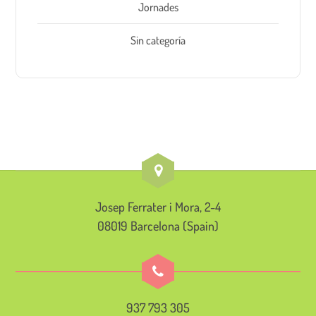
Jornades
Sin categoría
Josep Ferrater i Mora, 2-4
08019 Barcelona (Spain)
937 793 305