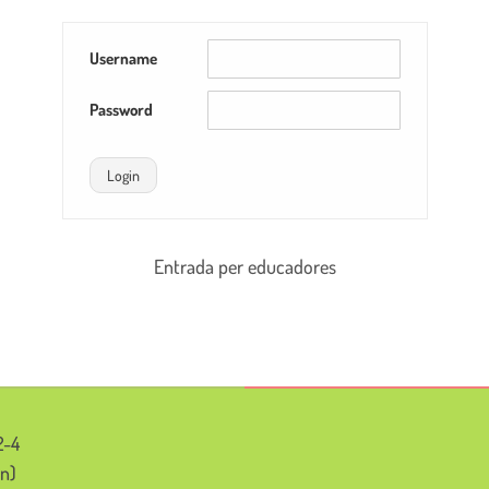
Username
Password
Login
Entrada per educadores
2-4
in)