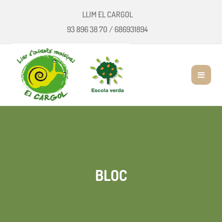
LLIM EL CARGOL
93 896 38 70
/
686931894
BLOC