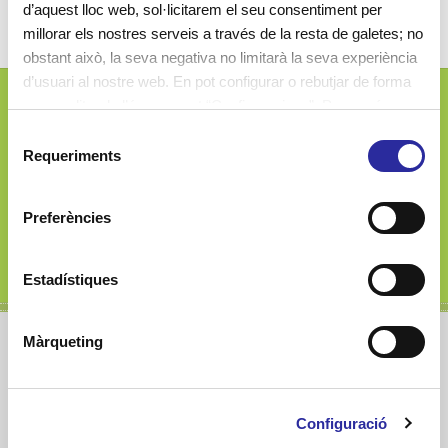
d’aquest lloc web, sol·licitarem el seu consentiment per
millorar els nostres serveis a través de la resta de galetes; no
obstant això, la seva negativa no limitarà la seva experiència
d’usuari al nostre web. En pot configurar o rebutjar de forma
personalitzada l’ús prement “Configuracions”. Per a més
Josep Ferrater i Mora, 2-4
informació, pot consultar la nostra
Política de Galetes
.
S
08019 Barcelona (Spain)
Requeriments
e
l
e
Preferències
c
c
937 793 305
i
Estadístiques
ó
d
Màrqueting
e
c
Cavall de Cartró
o
Configuració
n
s