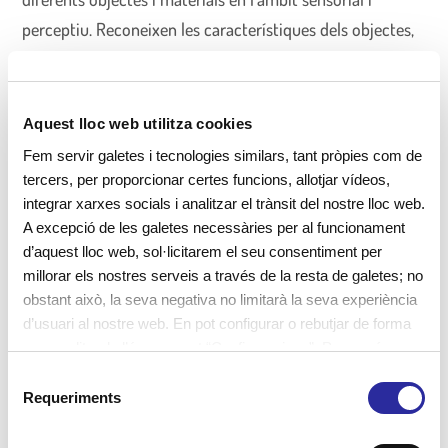
perceptiu. Reconeixen les característiques dels objectes,
poden veure com canvien en alguns. Posen en joc tots els
sentits, els miren, els oloren, els tasten, els toquen i els
escolten.
Aquest lloc web utilitza cookies
Fem servir galetes i tecnologies similars, tant pròpies com de
tercers, per proporcionar certes funcions, allotjar vídeos,
integrar xarxes socials i analitzar el trànsit del nostre lloc web.
L’experimentació permet que l’aprenentatge sigui
A excepció de les galetes necessàries per al funcionament
significatiu. Aquest aprenentatge posa èmfasi en la
d’aquest lloc web, sol·licitarem el seu consentiment per
millorar els nostres serveis a través de la resta de galetes; no
creació, en l’evolució i relació entre els conceptes. Com
obstant això, la seva negativa no limitarà la seva experiència
per exemple, tocar el gel i descobrir que està fred o
d’usuari al nostre web. En pot configurar o rebutjar de forma
mullar el paper i observar com es trenca.
personalitzada l’ús prement “Configuracions”. Per a més
informació, pot consultar la nostra
Política de Galetes
.
S
Requeriments
e
l