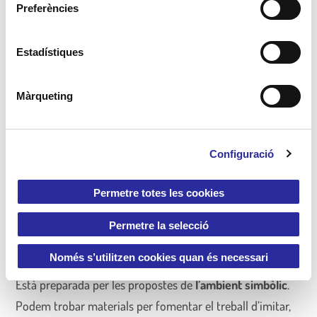
e
Preferències
c
c
i
Estadístiques
ó
d
Màrqueting
e
c
o
Configuració
n
s
e
Espai Simbòlic 2-3 anys
Permetre totes les cookies
n
t
Permetre la selecció
Aquesta és una aula que acull a un dels grups de dos a
i
tres anys.
m
Només s’utilitzen cookies quan és necessari
e
Està preparada per les propostes de
l’ambient simbòlic
.
n
Podem trobar materials per fomentar el treball d’imitar,
t