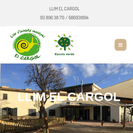
LLIM EL CARGOL
93 896 38 70
/
686931894
LLIM EL CARGOL