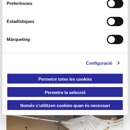
e
Preferències
c
c
i
Estadístiques
ó
d
Màrqueting
e
c
o
Configuració
n
s
e
Permetre totes les cookies
n
Aula Grans 3
t
Permetre la selecció
2-3 anys
i
m
Només s’utilitzen cookies quan és necessari
e
n
t