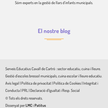
Sóm experts en la gestió de llars d’infants municipals.
El nostre blog
Serveis Educatius Cavall de Cartró : sector educatiu, cuina i lleure.
Gestió d'escoles bressol municipals, cuina escolar i lleure educatiu.
Avís legal
|
Política de privacitat
|
Política de Cookies
|
Integritat i
Conducta
|
PRL
|
Declaració d'Igualtat i Resp. Social
©
Tots els drets reservats.
Dissenyat per
LMC
i
Patitus