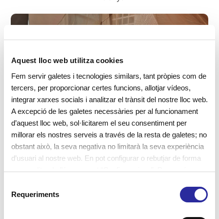
Aquest lloc web utilitza cookies
Fem servir galetes i tecnologies similars, tant pròpies com de
tercers, per proporcionar certes funcions, allotjar vídeos,
integrar xarxes socials i analitzar el trànsit del nostre lloc web.
A excepció de les galetes necessàries per al funcionament
d’aquest lloc web, sol·licitarem el seu consentiment per
millorar els nostres serveis a través de la resta de galetes; no
obstant això, la seva negativa no limitarà la seva experiència
d’usuari al nostre web. En pot configurar o rebutjar de forma
personalitzada l’ús prement “Configuracions”. Per a més
Aula Grans 2
informació, pot consultar la nostra
Política de Galetes
.
S
2-3 anys
Requeriments
e
l